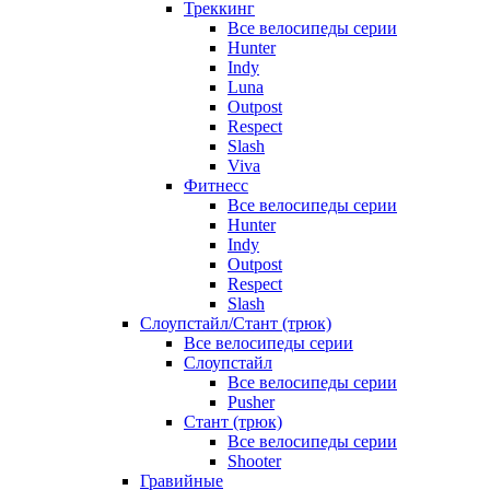
Треккинг
Все велосипеды серии
Hunter
Indy
Luna
Outpost
Respect
Slash
Viva
Фитнесс
Все велосипеды серии
Hunter
Indy
Outpost
Respect
Slash
Слоупстайл/Стант (трюк)
Все велосипеды серии
Слоупстайл
Все велосипеды серии
Pusher
Стант (трюк)
Все велосипеды серии
Shooter
Гравийные