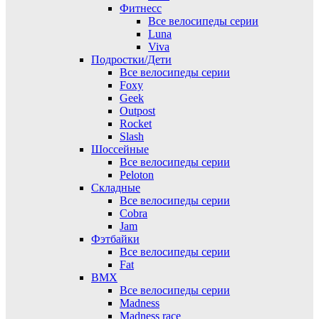
Фитнесс
Все велосипеды серии
Luna
Viva
Подростки/Дети
Все велосипеды серии
Foxy
Geek
Outpost
Rocket
Slash
Шоссейные
Все велосипеды серии
Peloton
Складные
Все велосипеды серии
Cobra
Jam
Фэтбайки
Все велосипеды серии
Fat
BMX
Все велосипеды серии
Madness
Madness race