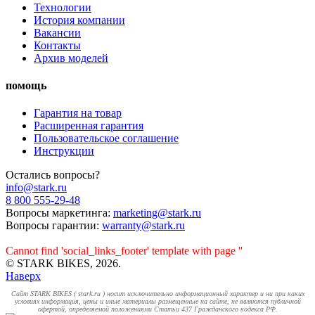
Технологии
История компании
Вакансии
Контакты
Архив моделей
помощь
Гарантия на товар
Расширенная гарантия
Пользовательское соглашение
Инструкции
Остались вопросы?
info@stark.ru
8 800 555-29-48
Вопросы маркетинга:
marketing@stark.ru
Вопросы гарантии:
warranty@stark.ru
Cannot find 'social_links_footer' template with page ''
© STARK BIKES, 2026.
Наверх
Cайт STARK BIKES ( stark.ru ) носит исключительно информационный характер и ни при каких
условиях информация, цены и иные материалы размещенные на сайте, не являются публичной
офертой, определяемой положениями Статьи 437 Гражданского кодекса РФ.