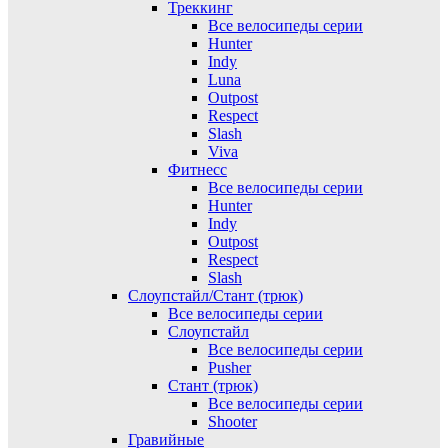
Треккинг
Все велосипеды серии
Hunter
Indy
Luna
Outpost
Respect
Slash
Viva
Фитнесс
Все велосипеды серии
Hunter
Indy
Outpost
Respect
Slash
Слоупстайл/Стант (трюк)
Все велосипеды серии
Слоупстайл
Все велосипеды серии
Pusher
Стант (трюк)
Все велосипеды серии
Shooter
Гравийные